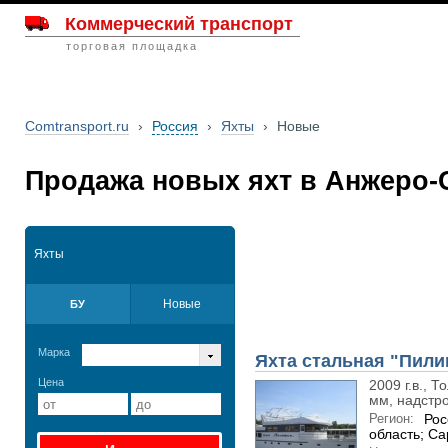
Коммерческий транспорт
торговая площадка
Comtransport.ru
›
Россия
›
Яхты
›
Новые
Продажа новых яхт в Анжеро-
Яхты
Новые
БУ
Марка
Яхта стальная "Пили
Цена
2009 г.в., 
мм, надстро
Регион:
Рос
область; Са