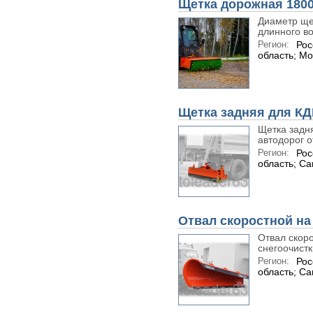
Щетка дорожная 1800
Диаметр щет
длинного во
Регион:
Рос
область; Мо
Щетка задняя для К
Щетка задн
автодорог о
Регион:
Рос
область; С
Отвал скоростной н
Отвал скор
снегоочистк
Регион:
Рос
область; С