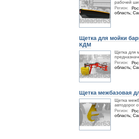
рабочей ши
Регион:
Рос
область; С
Щетка для мойки ба
КДМ
Щетка для 
предназначе
Регион:
Рос
область; С
Щетка межбазовая д
Щетка межб
автодорог от
Регион:
Рос
область; С