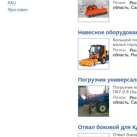
Регион:
Рос
RAU
область; С
Ярославич
Навесное оборудова
Большой по
малых город
Регион:
Рос
область; Ро
Погрузчик универсал
Погрузчик 
ПКУ-0.8 (баз
Регион:
Рос
область; С
Отвал боковой для 
Отвал боко