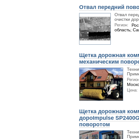
Отвал передний пов
Отвал пере
очистки дор
Регион:
Рос
область; С
Щетка дорожная ком
механическим повор
Техни
Приме
Регион
Моско
Цена:
Щетка дорожная ком
дороImpulse SP2400
поворотом
Техни
Приме