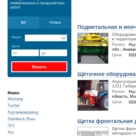
коммунальных и ландшафтных
работ
Новые
БУ
Подметальная и мое
Оборудован
Марка
и территори
Регион:
Рос
Цена
обл.; Анже
Цена:
650
Щёточное оборудова
Агрегатируе
1221 Габар
Регион:
Рос
Марка:
область; Мо
Mustang
Цена:
650
Tuchel
Курганмашзавод
Steinbock Boss
Щетка фронтальная 
ГАЗ
Щетка фрон
Ant
автодорог от