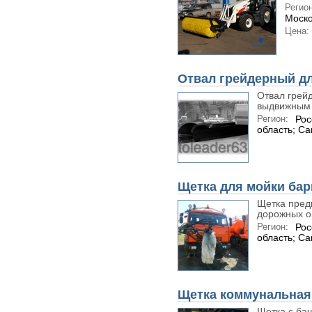
Регион
Моско
Цена:
Отвал грейдерный д
Отвал грей
выдвижным 
Регион:
Рос
область; С
Щетка для мойки ба
Щетка пред
дорожных ог
Регион:
Рос
область; С
Щетка коммунальная
Щетка с ба