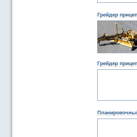
Грейдер прице
Грейдер прицеп
Планировочный