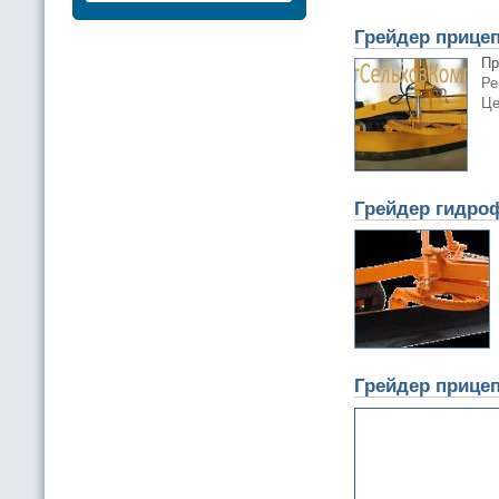
Грейдер прице
Пр
Ре
Це
Грейдер гидро
Грейдер прицеп