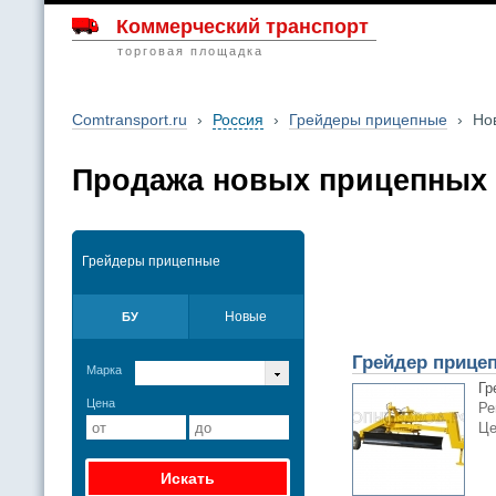
Коммерческий транспорт
торговая площадка
Comtransport.ru
›
Россия
›
Грейдеры прицепные
›
Но
Продажа новых прицепных 
Грейдеры прицепные
Новые
БУ
Грейдер прицеп
Марка
Гр
Цена
Ре
Це