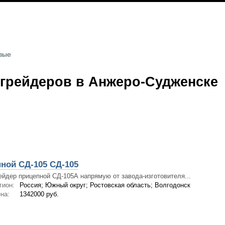
вые
грейдеров в Анжеро-Судженске
ной СД-105 СД-105
ейдер прицепной СД-105А напрямую от завода-изготовителя...
гион:
Россия; Южный округ; Ростовская область; Волгодонск
на:
1342000 руб.