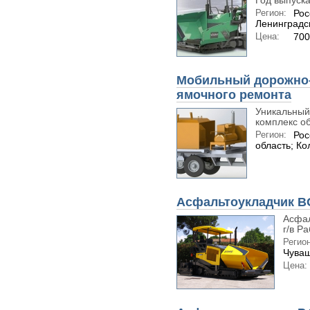
Год выпуска
Регион:
Рос
Ленинградс
Цена:
700
Мобильный дорожно-
ямочного ремонта
Уникальный
комплекс об
Регион:
Рос
область; К
Асфальтоукладчик B
Асфал
г/в Р
Регион
Чуваш
Цена: