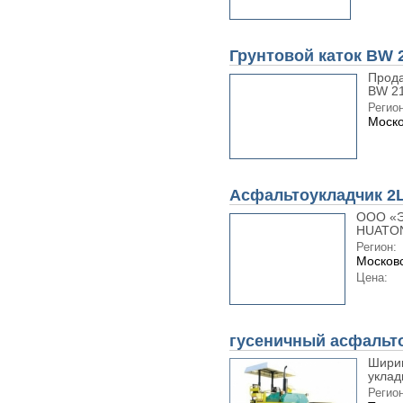
Грунтовой каток BW 
Прода
BW 21
Регион
Моско
Асфальтоукладчик 2
ООО «Э
HUATON
Регион:
Московс
Цена:
гусеничный асфальто
Ширин
уклад
Регион