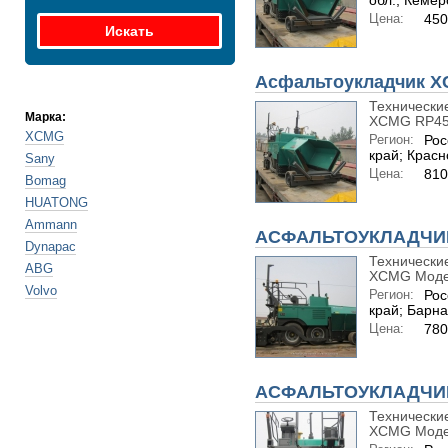
обл.; Кемер
Цена:
450
Асфальтоукладчик X
Технически
Марка:
XCMG RP452L
XCMG
Регион:
Рос
край; Крас
Sany
Цена:
81
Bomag
HUATONG
Ammann
АСФАЛЬТОУКЛАДЧИК
Dynapac
Технические
ABG
XCMG Модел
Volvo
Регион:
Рос
край; Барн
Цена:
78
АСФАЛЬТОУКЛАДЧИК
Технические
XCMG Модел