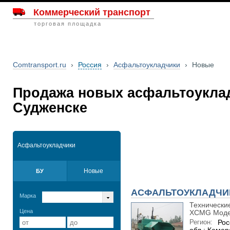
Коммерческий транспорт
торговая площадка
Comtransport.ru
›
Россия
›
Асфальтоукладчики
›
Новые
Продажа новых асфальтоукла
Судженске
Асфальтоукладчики
Новые
БУ
АСФАЛЬТОУКЛАДЧИК
Марка
Технические
Цена
XCMG Модел
Регион:
Рос