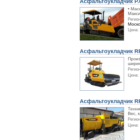
Асфальтоукладчик P.
• Масс
Макси
Регион
Моско
Цена:
Асфальтоукладчик R
Произ
ширин
Регион
Цена:
Асфальтоукладчик R
Техни
Вес, к
Регион
Цена: