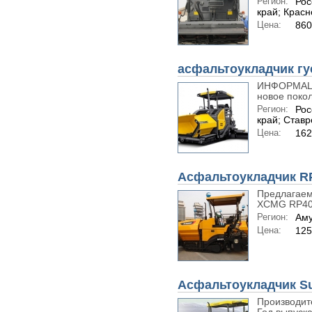
Регион:
Рос
край; Красн
Цена:
86
асфальтоукладчик г
ИНФОРМАЦИ
новое покол
Регион:
Рос
край; Став
Цена:
162
Асфальтоукладчик R
Предлагаем
XCMG RP40
Регион:
Аму
Цена:
12
Асфальтоукладчик Su
Производит