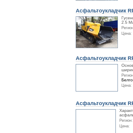
Асфальтоукладчик R
Гусен
2.5 М
Регион
Цена:
Асфальтоукладчик R
Основ
ширин
Регион
Белго
Цена:
Асфальтоукладчик R
Характ
асфаль
Регион:
Цена: