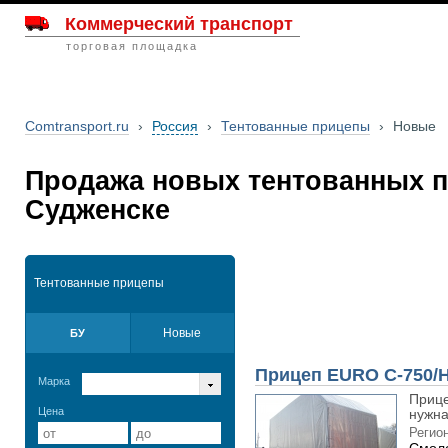
Коммерческий транспорт
торговая площадка
Comtransport.ru
›
Россия
›
Тентованные прицепы
›
Новые
Продажа новых тентованных п
Судженске
Тентованные прицепы
Новые
БУ
Прицеп EURO C-750/
Марка
Прице
Цена
нужна
Регион