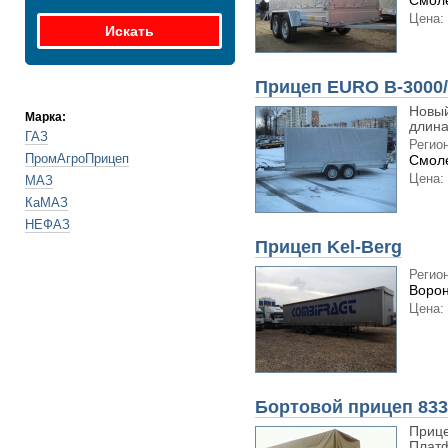
Смоле
Цена:
Прицеп EURO B-3000
Новый
Марка:
длина
ГАЗ
Регион
ПромАгроПрицеп
Смоле
Цена:
МАЗ
КаМАЗ
НЕФАЗ
Прицеп Kel-Berg
Регион
Ворон
Цена:
Бортовой прицеп 833
Прице
Платф