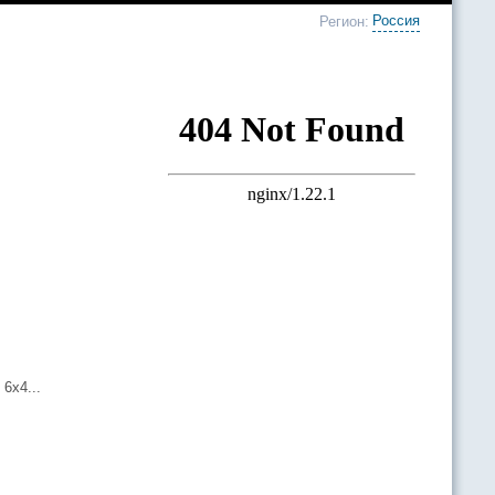
Россия
Регион:
6х4...