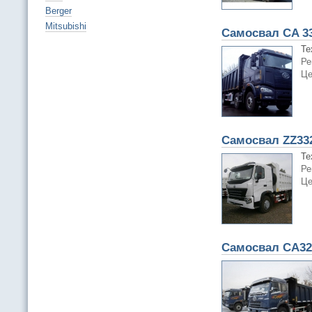
Berger
Mitsubishi
Самосвал CA 3
Те
Ре
Це
Самосвал ZZ33
Те
Ре
Це
Самосвал CA32