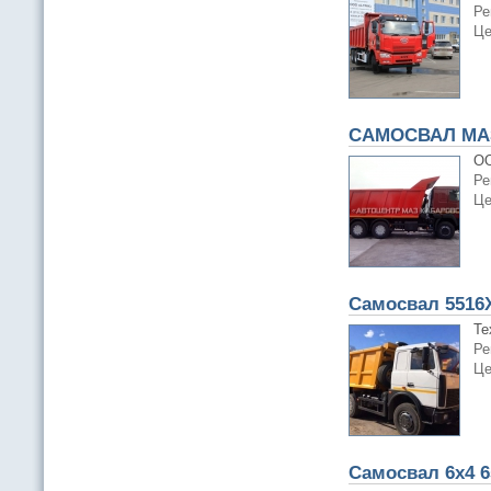
Ре
Це
САМОСВАЛ МАЗ
ОО
Ре
Це
Самосвал 5516Х5
Те
Ре
Це
Самосвал 6х4 6