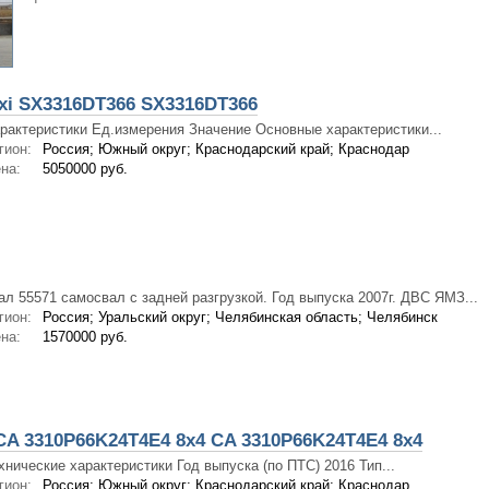
xi SX3316DТ366 SX3316DТ366
рактеристики Ед.измерения Значение Основные характеристики...
гион:
Россия; Южный округ; Краснодарский край; Краснодар
на:
5050000 руб.
ал 55571 самосвал с задней разгрузкой. Год выпуска 2007г. ДВС ЯМЗ...
гион:
Россия; Уральский округ; Челябинская область; Челябинск
на:
1570000 руб.
A 3310P66K24T4E4 8х4 CA 3310P66K24T4E4 8х4
хнические характеристики Год выпуска (по ПТС) 2016 Тип...
гион:
Россия; Южный округ; Краснодарский край; Краснодар