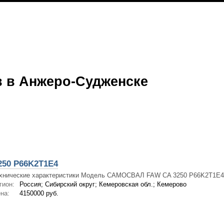
 в Анжеро-Судженске
250 P66K2T1E4
хнические характеристики Модель САМОСВАЛ FAW CA 3250 P66K2T1E4 
гион:
Россия; Сибирский округ; Кемеровская обл.; Кемерово
на:
4150000 руб.