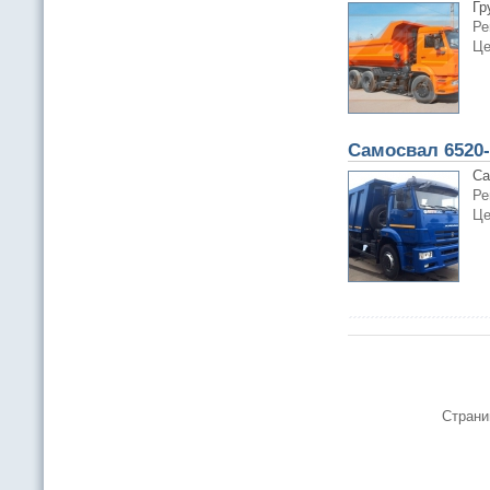
Гр
Ре
Це
Самосвал 6520-6
Са
Ре
Це
Страни