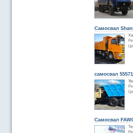
Самосвал Shan
Ха
Ре
Це
самосвал 55571
Ур
Ре
Це
Самосвал FAWC
Те
Ре