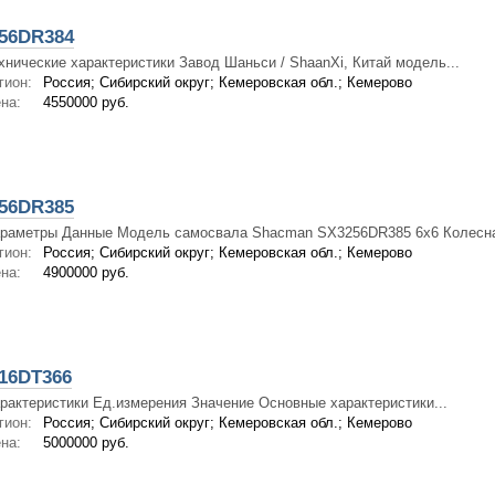
56DR384
хнические характеристики Завод Шаньси / ShaanXi, Китай модель...
гион:
Россия; Сибирский округ; Кемеровская обл.; Кемерово
на:
4550000 руб.
56DR385
раметры Данные Модель самосвала Shacman SX3256DR385 6x6 Колесна
гион:
Россия; Сибирский округ; Кемеровская обл.; Кемерово
на:
4900000 руб.
16DТ366
рактеристики Ед.измерения Значение Основные характеристики...
гион:
Россия; Сибирский округ; Кемеровская обл.; Кемерово
на:
5000000 руб.