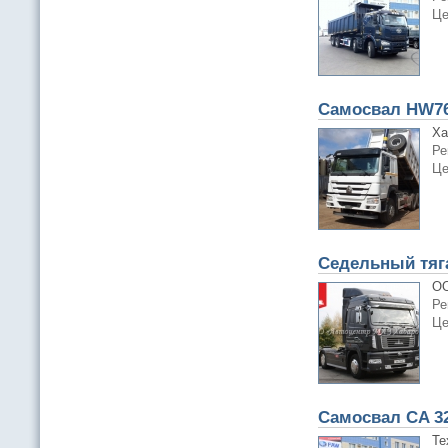
Це
Самосвал HW76
Ха
Ре
Це
Седельный тяг
ОО
Ре
Це
Самосвал CA 3
Те