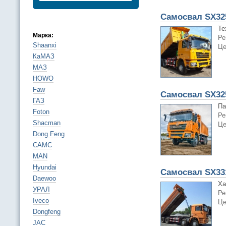
Самосвал SX32
Те
Марка:
Ре
Shaanxi
Це
КаМАЗ
МАЗ
HOWO
Faw
Самосвал SX32
ГАЗ
Па
Foton
Ре
Shacman
Це
Dong Feng
CAMC
MAN
Hyundai
Самосвал SX33
Daewoo
Ха
УРАЛ
Ре
Iveco
Це
Dongfeng
JAC