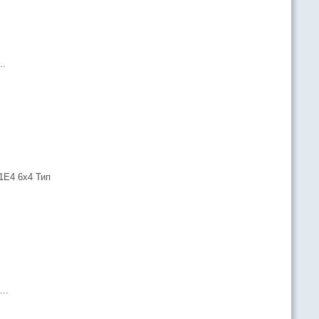
..
E4 6х4 Тип
..