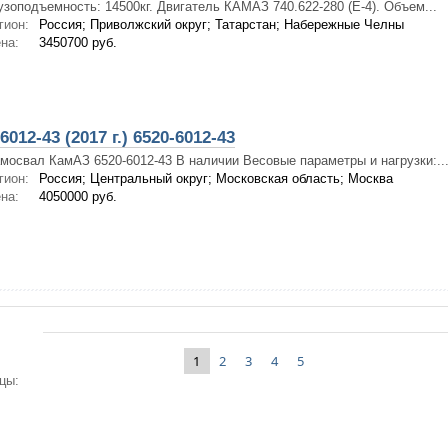
узоподъемность: 14500кг. Двигатель КАМАЗ 740.622-280 (Е-4). Объем...
гион:
Россия; Приволжский округ; Татарстан; Набережные Челны
на:
3450700 руб.
012-43 (2017 г.) 6520-6012-43
мосвал КамАЗ 6520-6012-43 В наличии Весовые параметры и нагрузки:..
гион:
Россия; Центральный округ; Московская область; Москва
на:
4050000 руб.
1
2
3
4
5
цы: