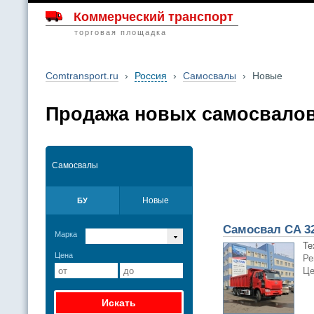
Коммерческий транспорт
торговая площадка
Comtransport.ru
›
Россия
›
Самосвалы
›
Новые
Продажа новых самосвалов
Самосвалы
Новые
БУ
Самосвал CA 3
Марка
Те
Цена
Ре
Це