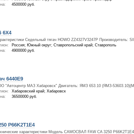
на:
4500000 руб.
 6Х4
рактеристики Седельный тягач HOWO ZZ4327V3247P Производитель: S
гион:
Россия; Южный округ; Ставропольский край; Ставрополь
на:
4900000 руб.
ач 6440E9
О "Автоцентр МАЗ Хабаровск" Двигатель: ЯМЗ 653.10 (ЯМЗ-53603.10)(Me
гион:
Хабаровский край; Хабаровск
на:
36500000 руб.
250 P66K2T1E4
хнические характеристики Модель САМОСВАЛ FAW CA 3250 P66K2T1E4 