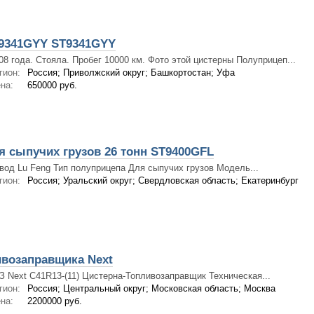
9341GYY ST9341GYY
08 года. Стояла. Пробег 10000 км. Фото этой цистерны Полуприцеп...
гион:
Россия; Приволжский округ; Башкортостан; Уфа
на:
650000 руб.
 сыпучих грузов 26 тонн ST9400GFL
вод Lu Feng Тип полуприцепа Для сыпучих грузов Модель...
гион:
Россия; Уральский округ; Свердловская область; Екатеринбург
ивозаправщика Next
З Next C41R13-(11) Цистерна-Топливозаправщик Техническая...
гион:
Россия; Центральный округ; Московская область; Москва
на:
2200000 руб.