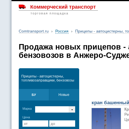
Коммерческий транспорт
торговая площадка
Comtransport.ru
›
Россия
›
Прицепы - автоцистерны, т
Продажа новых прицепов - 
бензовозов в Анжеро-Судж
Прицепы - автоцистерны,
топливозаправщики, бензовозы
Новые
БУ
кран башенный
Марка
Кр
Ре
Цена
Це