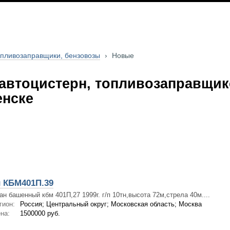
опливозаправщики, бензовозы
›
Новые
автоцистерн, топливозаправщик
енске
 КБМ401П.39
ан башенный кбм 401П,27 1999г. г/п 10тн,высота 72м,стрела 40м....
гион:
Россия; Центральный округ; Московская область; Москва
на:
1500000 руб.