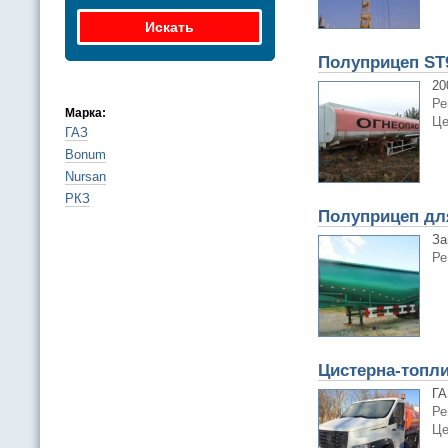
Полуприцеп ST
20
Ре
Марка:
Це
ГАЗ
Bonum
Nursan
РКЗ
Полуприцеп для
За
Ре
Цистерна-топл
ГА
Ре
Це