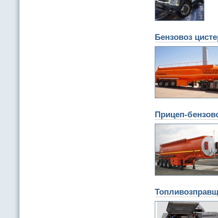
Бензовоз цисте
Прицеп-бензово
Топливозправщ