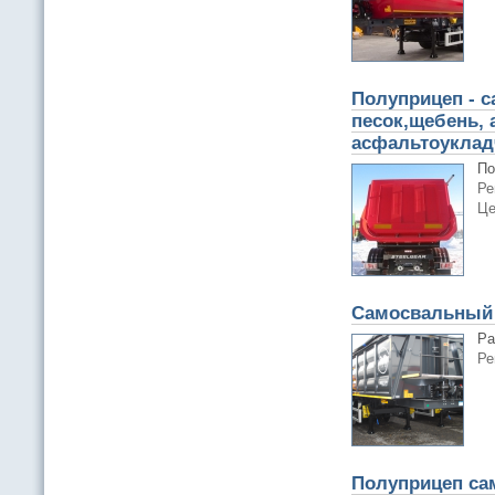
Полуприцеп - с
песок,щебень, 
асфальтоуклад
По
Ре
Це
Самосвальный 
Pа
Ре
Полуприцеп са