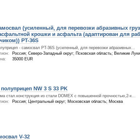
амосвал (усиленный, для перевозки абразивных груз
асфальтной крошки и асфальта (адаптирован для ра
чиком)) PT-36S
луприцеп - самосвал PT-36S (усиленный, для перевозки абразивных...
гион:
Россия; Северо-Западный округ; Псковская область; Великие Лук
на:
35000 EUR
полуприцеп NW 3 S 33 PK
ма стал.конструкция из стали DOMEX с повышенной прочностью,2-х...
гион:
Россия; Центральный округ; Московская область; Москва
мосвал V-32