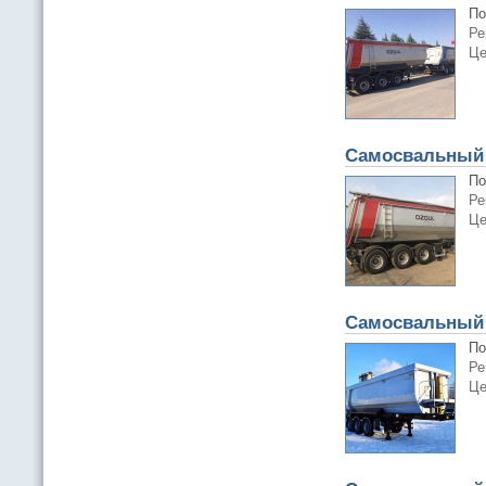
По
Ре
Це
Самосвальный
По
Ре
Це
Самосвальный 
По
Ре
Це