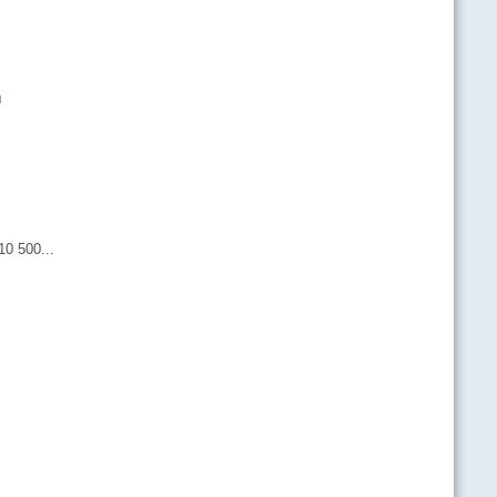
и
0 500...