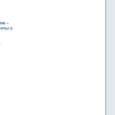
ов –
боты с
и