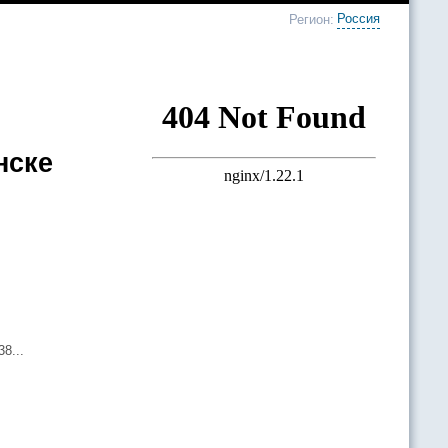
Россия
Регион:
нске
8...