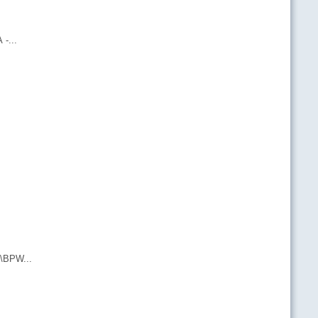
-...
\BPW...