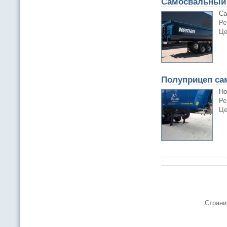
Самосвальный 
Са
Ре
Це
Полуприцеп сам
Но
Ре
Це
Страни