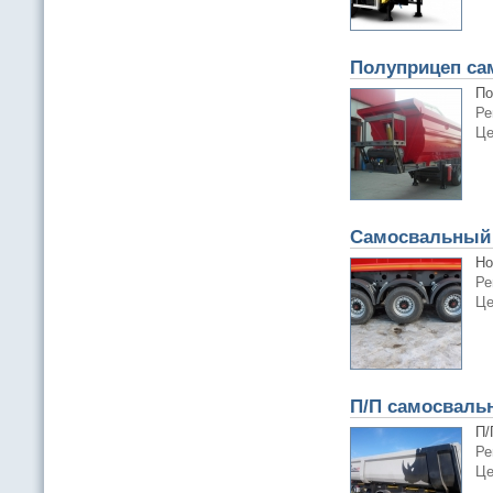
Полуприцеп са
По
Ре
Це
Самосвальный 
Но
Ре
Це
П/П самосвальн
П/
Ре
Це