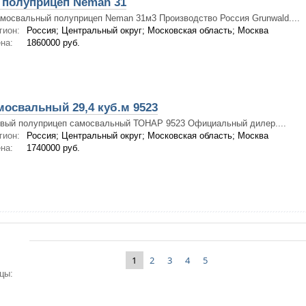
полуприцеп Neman 31
мосвальный полуприцеп Neman 31м3 Производство Россия Grunwald....
гион:
Россия; Центральный округ; Московская область; Москва
на:
1860000 руб.
освальный 29,4 куб.м 9523
вый полуприцеп самосвальный ТОНАР 9523 Официальный дилер....
гион:
Россия; Центральный округ; Московская область; Москва
на:
1740000 руб.
1
2
3
4
5
цы: