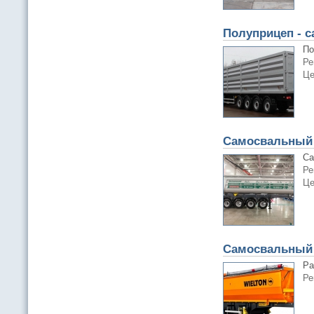
Полуприцеп - с
По
Ре
Це
Самосвальный 
Са
Ре
Це
Самосвальный 
Pа
Ре