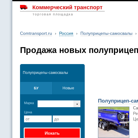
Коммерческий транспорт
торговая площадка
Comtransport.ru
›
Россия
›
Полуприцепы-самосвалы
›
Продажа новых полуприцеп
Полуприцепы-самосвалы
Новые
БУ
Полуприцеп-сам
Марка
Са
Цена
Ре
Це