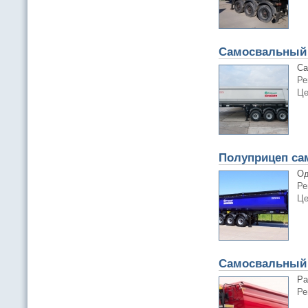
Самосвальный 
Са
Ре
Це
Полуприцеп са
Од
Ре
Це
Самосвальный 
Pа
Ре