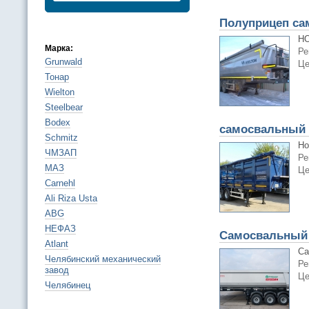
Полуприцеп са
НО
Марка:
Ре
Grunwald
Це
Тонар
Wielton
Steelbear
Bodex
самосвальный 
Schmitz
Но
ЧМЗАП
Ре
МАЗ
Це
Carnehl
Ali Riza Usta
ABG
НЕФАЗ
Самосвальный 
Atlant
Са
Челябинский механический
Ре
завод
Це
Челябинец