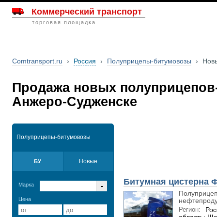
Коммерческий транспорт
торговая площадка
Comtransport.ru
›
Россия
›
Полуприцепы-битумовозы
›
Нов
Продажа новых полуприцепов
Анжеро-Судженске
Полуприцепы-битумовозы
Новые
БУ
Битумная цистерна 
Марка
Полуприцеп
Цена
нефтепродук
Регион:
Рос