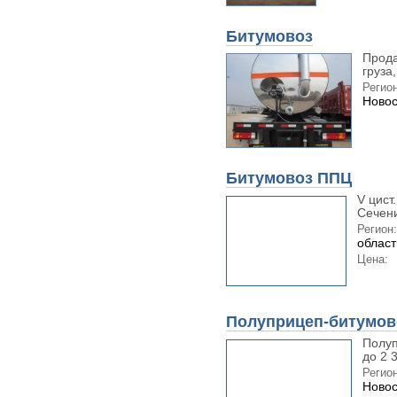
Битумовоз
Прода
груза,
Регион
Новос
Битумовоз ППЦ
V цист.
Сечение
Регион:
област
Цена:
Полуприцеп-битумовоз
Полуп
до 2 
Регион
Новос