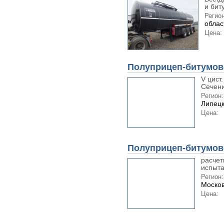
и бит
Регион
облас
Цена:
Полуприцеп-битумов
V цист.
Сечение
Регион:
Липецк
Цена:
Полуприцеп-битумов
расчет
испыта
Регион:
Москов
Цена: