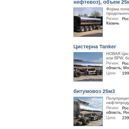
нефтевоз), объем 25
Форма попе
продольного
Регион:
Рос
Казань
Цистерна Tanker
НОВАЯ Цист
или BPW, б
Регион:
Рос
область; Мо
Цена:
199
битумовоз 25м3
Полуприцеп
нефтепроду
Регион:
Рос
область; Ро
Цена:
239