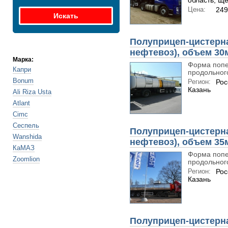
область; Щ
Цена:
249
Полуприцеп-цистерна
нефтевоз), объем 30
Марка:
Форма попе
Капри
продольного
Bonum
Регион:
Рос
Казань
Ali Riza Usta
Atlant
Cimc
Сеспель
Полуприцеп-цистерна
Wanshida
нефтевоз), объем 35
КаМАЗ
Форма попе
Zoomlion
продольного
Регион:
Рос
Казань
Полуприцеп-цистерна