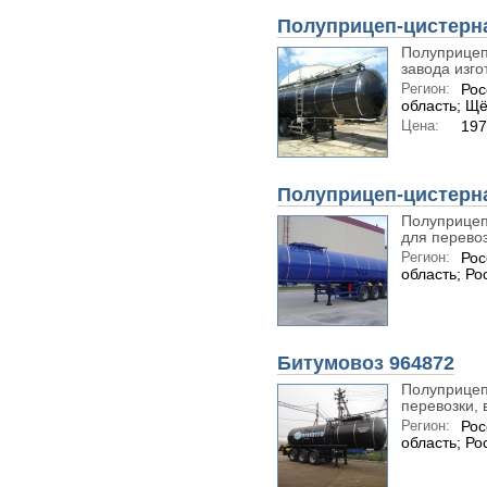
Полуприцеп-цистерн
Полуприцеп
завода изго
Регион:
Рос
область; Щ
Цена:
197
Полуприцеп-цистерн
Полуприцеп
для перевозк
Регион:
Рос
область; Ро
Битумовоз 964872
Полуприцеп
перевозки, 
Регион:
Рос
область; Ро