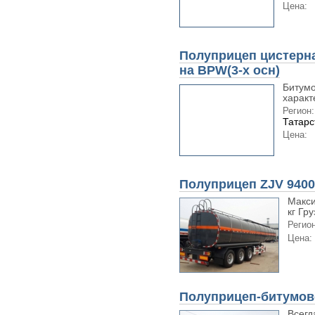
Цена:
Полуприцеп цистерн
на BPW(3-х осн)
Битумо
характ
Регион:
Татарс
Цена:
Полуприцеп ZJV 940
Макси
кг Гр
Регион
Цена:
Полуприцеп-битумов
Всегд