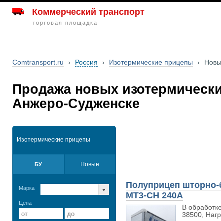
Коммерческий транспорт
торговая площадка
Comtransport.ru
›
Россия
›
Изотермические прицепы
›
Нов
Продажа новых изотермическ
Анжеро-Судженске
Изотермические прицепы
Новые
БУ
Полуприцеп шторно
Марка
MT3-CH 240A
Цена
В обработке
38500, Нагр