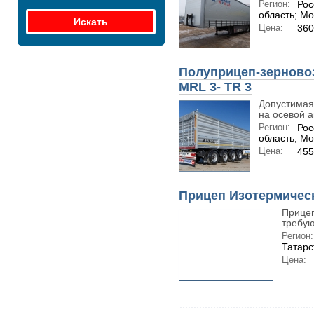
Регион:
Рос
область; Мо
Цена:
360
Полуприцеп-зернов
MRL 3- TR 3
Допустимая 
на осевой агр
Регион:
Рос
область; Мо
Цена:
45
Прицеп Изотермичес
Прицеп
требую
Регион:
Татарс
Цена: