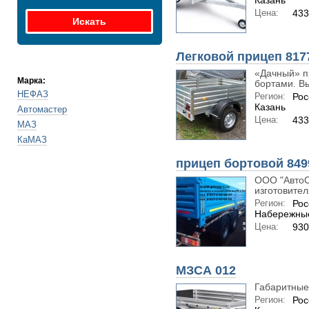
Казань
Цена:
433
Легковой прицеп 817
«Дачный» п
Марка:
бортами. Вы
НЕФАЗ
Регион:
Рос
Казань
Автомастер
Цена:
433
МАЗ
КаМАЗ
прицеп бортовой 849
ООО "АвтоС
изготовител
Регион:
Рос
Набережны
Цена:
930
МЗСА 012
Габаритные
Регион:
Рос