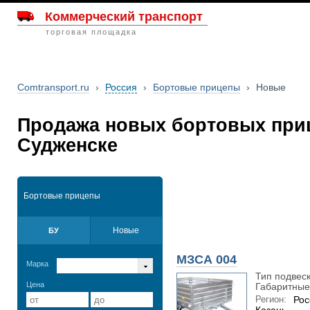
Коммерческий транспорт
торговая площадка
Comtransport.ru
›
Россия
›
Бортовые прицепы
›
Новые
Продажа новых бортовых при
Судженске
Бортовые прицепы
Новые
БУ
МЗСА 004
Марка
Тип подвес
Цена
Габаритные 
Регион:
Рос