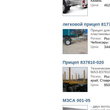
Казань
Цена:
462
легковой прицеп 817
Прицеп для
пластиковы
Регион:
Рос
Чебоксары
Цена:
344
Прицеп 837810-020
Технически
МАЗ-837810-
Регион:
Рос
край; Став
Цена:
850
МЗСА 001-05
- двух мото