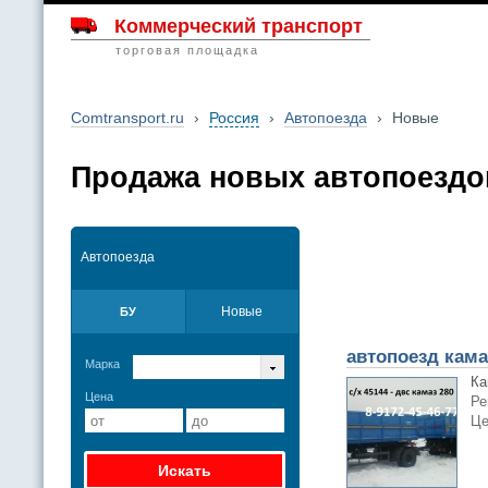
Коммерческий транспорт
торговая площадка
Comtransport.ru
›
Россия
›
Автопоезда
›
Новые
Продажа новых автопоездо
Автопоезда
Новые
БУ
автопоезд кама
Марка
Ка
Цена
Ре
Це